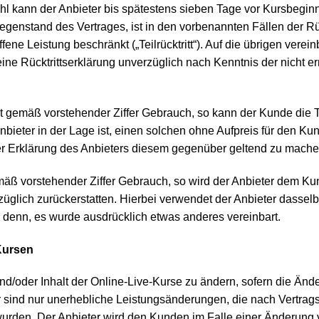
ahl kann der Anbieter bis spätestens sieben Tage vor Kursbeg
genstand des Vertrages, ist in den vorbenannten Fällen der Rüc
ne Leistung beschränkt („Teilrücktritt“). Auf die übrigen vereinb
e Rücktrittserklärung unverzüglich nach Kenntnis der nicht er
ht gemäß vorstehender Ziffer Gebrauch, so kann der Kunde die
nbieter in der Lage ist, einen solchen ohne Aufpreis für den 
er Erklärung des Anbieters diesem gegenüber geltend zu mache
ß vorstehender Ziffer Gebrauch, so wird der Anbieter dem Kun
züglich zurückerstatten. Hierbei verwendet der Anbieter dassel
i denn, es wurde ausdrücklich etwas anderes vereinbart.
Kursen
r und/oder Inhalt der Online-Live-Kurse zu ändern, sofern die Än
r sind nur unerhebliche Leistungsänderungen, die nach Vertra
urden. Der Anbieter wird den Kunden im Falle einer Änderung vo