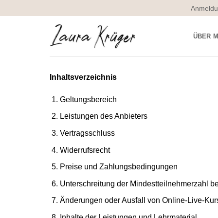
Zum
Anmeldun
Inhalt
springen
ÜBER M
Inhaltsverzeichnis
Geltungsbereich
Leistungen des Anbieters
Vertragsschluss
Widerrufsrecht
Preise und Zahlungsbedingungen
Unterschreitung der Mindestteilnehmerzahl be
Änderungen oder Ausfall von Online-Live-Ku
Inhalte der Leistungen und Lehrmaterial