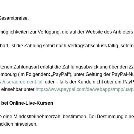
Gesamtpreise.
lichkeiten zur Verfügung, die auf der Website des Anbieter
t, ist die Zahlung sofort nach Vertragsabschluss fällig, sofern
enen Zahlungsart erfolgt die Zahlu ngsabwicklung über den Zahl
xembourg (im Folgenden: „PayPal“), unter Geltung der PayPal-
a/useragreement-full
oder – falls der Kunde nicht über ein PayP
 einsehbar unter
https://www.paypal.com/de/webapps/mpp/ua/pr
 bei Online-Live-Kursen
se eine Mindestteilnehmerzahl bestimmen. Bei Bestimmung einer
cklich hinweisen.