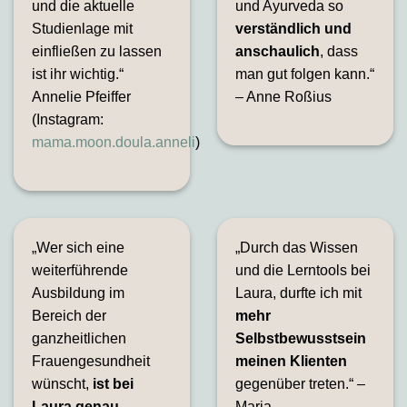
und die aktuelle
und Ayurveda so
Studienlage mit
verständlich und
einfließen zu lassen
anschaulich
, dass
ist ihr wichtig.“
man gut folgen kann.“
Annelie Pfeiffer
– Anne Roßius
(Instagram:
mama.moon.doula.anneli
)
„Wer sich eine
„Durch das Wissen
weiterführende
und die Lerntools bei
Ausbildung im
Laura, durfte ich mit
Bereich der
mehr
ganzheitlichen
Selbstbewusstsein
Frauengesundheit
meinen Klienten
wünscht,
ist bei
gegenüber treten.“ –
Laura genau
Maria