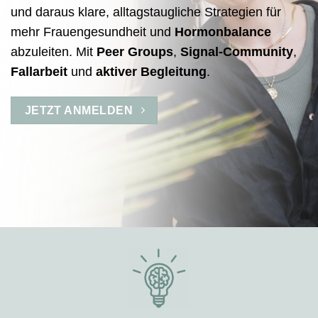
und daraus klare, alltagstaugliche Strategien für
mehr Frauengesundheit und
Hormonbalance
abzuleiten. Mit
Peer Groups
,
Signal-Community
,
Fallarbeit
und
aktiver Begleitung
.
JETZT ANMELDEN