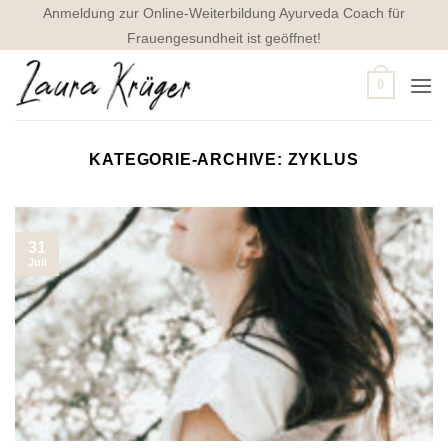
Zum
Anmeldung zur Online-Weiterbildung Ayurveda Coach für
Inhalt
Frauengesundheit ist geöffnet!
springen
0
KATEGORIE-ARCHIVE:
ZYKLUS
31
Juli