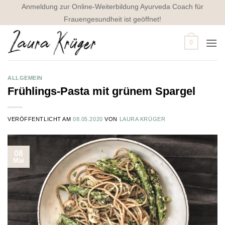
Zum
Anmeldung zur Online-Weiterbildung Ayurveda Coach für
Inhalt
Frauengesundheit ist geöffnet!
springen
0
ALLGEMEIN
Frühlings-Pasta mit grünem Spargel
VERÖFFENTLICHT AM
08.05.2020
VON
LAURA KRÜGER
08
Mai