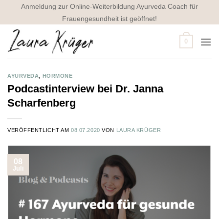
Zum
Anmeldung zur Online-Weiterbildung Ayurveda Coach für
Inhalt
Frauengesundheit ist geöffnet!
springen
0
AYURVEDA
,
HORMONE
Podcastinterview bei Dr. Janna
Scharfenberg
VERÖFFENTLICHT AM
08.07.2020
VON
LAURA KRÜGER
08
Juli