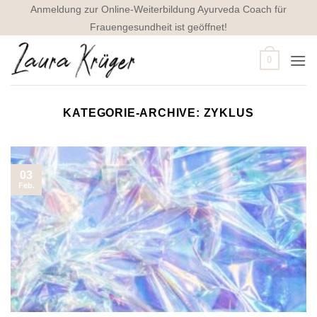
Zum
Anmeldung zur Online-Weiterbildung Ayurveda Coach für
Inhalt
Frauengesundheit ist geöffnet!
springen
0
KATEGORIE-ARCHIVE:
ZYKLUS
03
Feb.